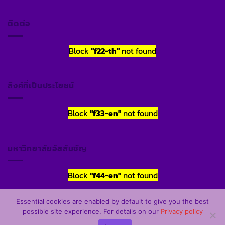
ติดต่อ
Block
"f22-th"
not found
ลิงค์ที่เป็นประโยชน์
Block
"f33-en"
not found
มหาวิทยาลัยอัสสัมชัญ
Block
"f44-en"
not found
Essential cookies are enabled by default to give you the best
possible site experience. For details on our
Privacy policy
สงวนลิขสิทธิ์ พ.ศ. 2569 ตาม พรบ.ลิขสิทธิ์ พ.ศ. 2537 โดย
หอ